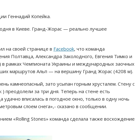
ии Геннадий Копейка.
годня в Киеве. Гранд-Жорас — реально лучшее
ил на своей странице в
Facebook
, что команда
гения Полтавца, Александра Заколодного, Евгения Тимко и
) в рамках Чемпионата Украины и международных заочных
их маршрутов Альп — на вершину Гранд Жорас (4208 м).
ень камнеопасный, зато усыпан горным хрусталем. Стену с
к ) преодолели за три дня. Теперь на стене есть
 удачно вписалась в погодное окно, только в одну ночь
етровым слоем снега»,- сказано в сообщении.
ием «Rolling Stones» команда сделала также восхождение