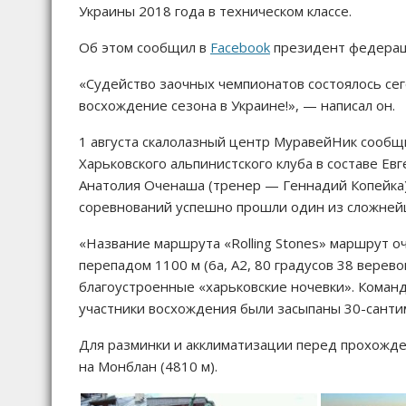
Украины 2018 года в техническом классе.
Об этом сообщил в
Facebook
президент федерац
«Судейство заочных чемпионатов состоялось се
восхождение сезона в Украине!», — написал он.
1 августа скалолазный центр МуравейНик сообщ
Харьковского альпинистского клуба в составе Ев
Анатолия Оченаша (тренер — Геннадий Копейка
соревнований успешно прошли один из сложнейш
«Название маршрута «Rolling Stones» маршрут оч
перепадом 1100 м (6а, А2, 80 градусов 38 верево
благоустроенные «харьковские ночевки». Команда
участники восхождения были засыпаны 30-сантим
Для разминки и акклиматизации перед прохожден
на Монблан (4810 м).