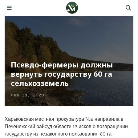
Псевдо-фермеры должны
вернуть государству 60 га
сельхозземель
Фев 18, 2020
Харьковская местная прокуратура №2 направила в
Печенежский райсуд области 12 исков о возвращении
государству из незаконного пользования 60 га