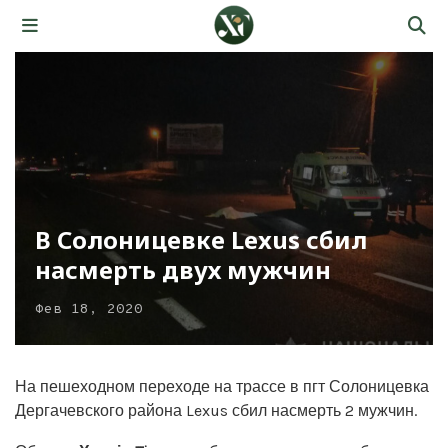
В Солоницевке Lexus сбил
насмерть двух мужчин
Фев 18, 2020
На пешеходном переходе на трассе в пгт Солоницевка
Дергачевского района Lexus сбил насмерть 2 мужчин.