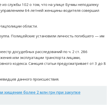
е из службы 102 о том, что на улице Бучмы неподалеку
од управлением 64-летней женщины-водителя совершил
Нацполиции области.
руппа. Полицейские установили личность погибшего — им
естр досудебных расследований по ч. 2 ст. 286
жения или эксплуатации транспорта лицами,
ного кодекса. Санкция статьи предусматривает от 3 до 8
чевидцев данного происшествия.
и хищение более 2 млн грн при закупке