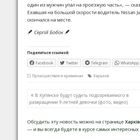
один из мужчин упал на проезжую часть», — ска
Ехавшая на большой скорости водитель Nissan Ju
скончался на месте.
Сергій Бобок
Поделиться ссылкой:
Facebook
Twitter
Telegram
WhatsApp
Происшествия и криминал
Харьков
Навигация
В Купянске будут судить подозреваемого в
по
развращении 9-летней девочки (фото, видео)
записям
Обсудить эту новость можно на странице
Харкі
— и вы всегда будете в курсе самых интересных 