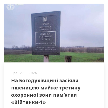
Тра 27, 2026
На Богодухівщині засіяли
пшеницею майже третину
охоронної зони пам’ятки
«Війтенки-1»