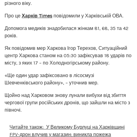
різного віку.
Про це
Харків Times
повідомили у Харківській ОВА.
Допомога медиків знадобилася жінкам 81, 68, 35 та 42
років.
Як повідомив мер Харкова Ігор Терехов, Ситуаційний
центр Харкова станом на 05:30 зафіксував 18 ударів по
місту, з яких 17 – по Холодногірському району.
«Ще один удар зафіксовано в лісосмузі
Шевченківського району», – уточнив мер.
Щойно над Харковом знову лунали вибухи від збиття
чергової групи російських дронів, що зайшли на місто з
півночі.
Читайте також:
У Великому Бурлуці на Харківщині
FPV-дрон влучив у магазин: виникла пожежа