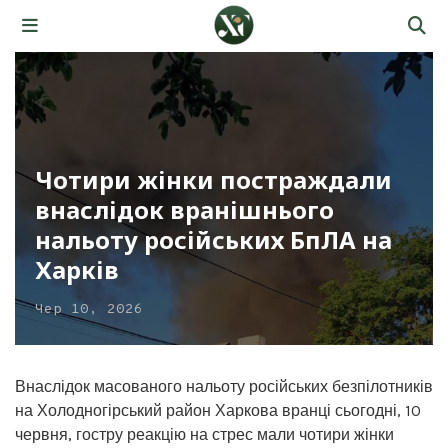
Чотири жінки постраждали
внаслідок вранішнього
нальоту російських БпЛА на
Харків
Чер 10, 2026
Внаслідок масованого нальоту російських безпілотників
на Холодногірський район Харкова вранці сьогодні, 10
червня, гостру реакцію на стрес мали чотири жінки