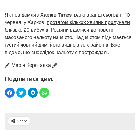
Як повідомляв
Харків Times
, рано вранці сьогодні, 10
червня, у Харкові
протягом кількох хвилин пролунали
близько 20 вибухів
. Росіяни вдалися до нового
масованого нальоту на місто. Над містом піднімається
густий чорний дим, його видно з усіх районів. Вже
відомо, що внаслідок нальоту є постраждалі.
🖋️ Марія Коротаєва 🖋️
Поділитися цим:
Share