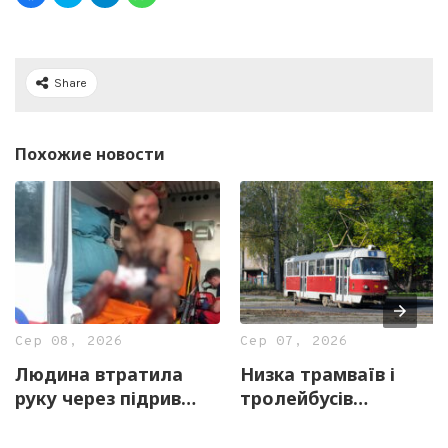
Share
Похожие новости
Сер 08, 2026
Сер 07, 2026
Людина втратила
Низка трамваїв і
руку через підрив
тролейбусів
вибухонебезпечного
тимчасово змінять
предмету на
маршрути 8 серпня