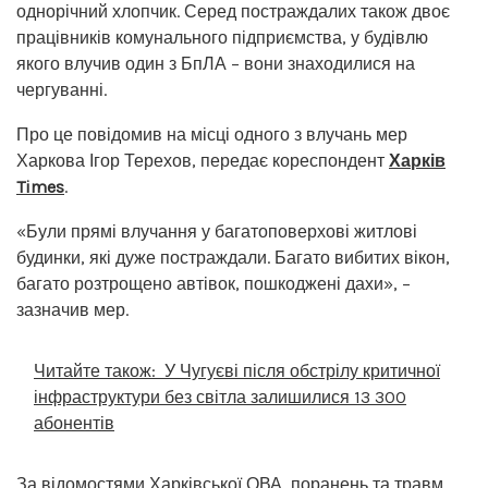
однорічний хлопчик. Серед постраждалих також двоє
працівників комунального підприємства, у будівлю
якого влучив один з БпЛА – вони знаходилися на
чергуванні.
Про це повідомив на місці одного з влучань мер
Харкова Ігор Терехов, передає кореспондент
Харків
Times
.
«Були прямі влучання у багатоповерхові житлові
будинки, які дуже постраждали. Багато вибитих вікон,
багато розтрощено автівок, пошкоджені дахи», –
зазначив мер.
Читайте також:
У Чугуєві після обстрілу критичної
інфраструктури без світла залишилися 13 300
абонентів
За відомостями Харківської ОВА, поранень та травм