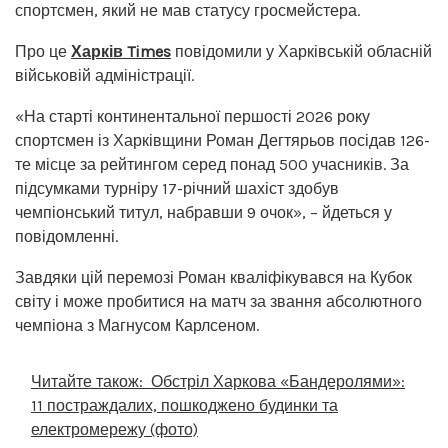
спортсмен, який не мав статусу гросмейстера.
Про це
Харків Times
повідомили у Харківській обласній
військовій адміністрації.
«На старті континентальної першості 2026 року
спортсмен із Харківщини Роман Дегтярьов посідав 126-
те місце за рейтингом серед понад 500 учасників. За
підсумками турніру 17-річний шахіст здобув
чемпіонський титул, набравши 9 очок», – йдеться у
повідомленні.
Завдяки цій перемозі Роман кваліфікувався на Кубок
світу і може пробитися на матч за звання абсолютного
чемпіона з Магнусом Карлсеном.
Читайте також:
Обстріл Харкова «Бандеролями»:
11 постраждалих, пошкоджено будинки та
електромережу (фото)