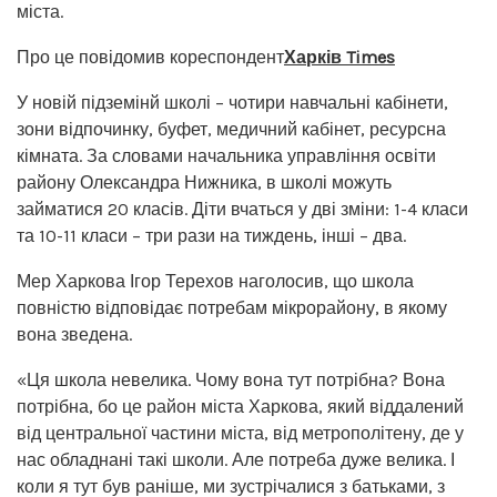
міста.
Про це повідомив кореспондент
Харків Times
У новій підземінй школі – чотири навчальні кабінети,
зони відпочинку, буфет, медичний кабінет, ресурсна
кімната. За словами начальника управління освіти
району Олександра Нижника, в школі можуть
займатися 20 класів. Діти вчаться у дві зміни: 1-4 класи
та 10-11 класи – три рази на тиждень, інші – два.
Мер Харкова Ігор Терехов наголосив, що школа
повністю відповідає потребам мікрорайону, в якому
вона зведена.
«Ця школа невелика. Чому вона тут потрібна? Вона
потрібна, бо це район міста Харкова, який віддалений
від центральної частини міста, від метрополітену, де у
нас обладнані такі школи. Але потреба дуже велика. І
коли я тут був раніше, ми зустрічалися з батьками, з