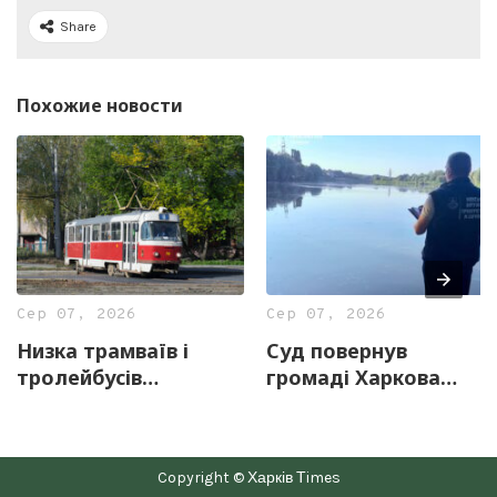
Share
Похожие новости
Сер 07, 2026
Сер 07, 2026
Низка трамваїв і
Суд повернув
тролейбусів
громаді Харкова
тимчасово змінять
майже 13 гектарів
маршрути 8 серпня
землі з частиною
озера «Очерет»
Copyright © Харків Тimes