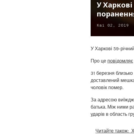
У Харкові
пораненн
Кві 02, 2019
У Харкові 59-річни
Про це
повідомляє
31 березня близько 
доставлений мешкан
чоловік помер.
За адресою виїжджа
батька. Між ними р
ударів в область гр
Читайте також:
Х