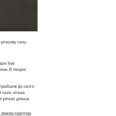
-річному сину.
арні був
ни. В лікарні
 прийшов до свого
 наніс кілька
і речові докази.
 землю пам'ятки