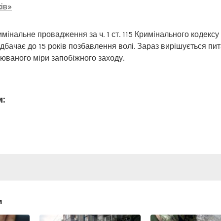
ів»
имінальне провадження за ч. 1 ст. 115 Кримінального кодексу
едбачає до 15 років позбавлення волі. Зараз вирішується п
юваного міри запобіжного заходу.
м:
и