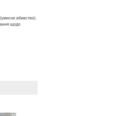
 (умисне вбивство).
итання щодо