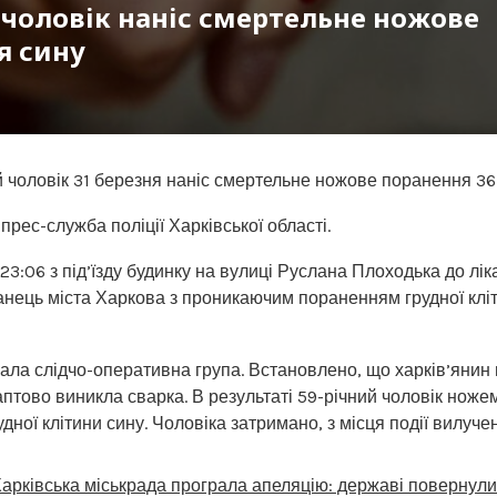
 чоловік наніс смертельне ножове
я сину
й чоловік 31 березня наніс смертельне ножове поранення 36
прес-служба поліції Харківської області.
23:06 з під’їзду будинку на вулиці Руслана Плоходька до лік
ець міста Харкова з проникаючим пораненням грудної кліти
ла слідчо-оперативна група. Встановлено, що харків’янин
аптово виникла сварка. В результаті 59-річний чоловік ножем
удної клітини сину. Чоловіка затримано, з місця події вилучен
арківська міськрада програла апеляцію: державі повернули