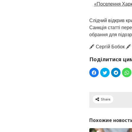
«Поселення Харк
Слідчий відкрив кр
Санкція статті пер
обрання для підозр
🖋️ Сергій Бобок 🖋️
Поділитися ци
Share
Похожие новост