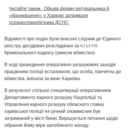
Читайте також:
Обіцяв форму рятувальника й
«бронювання»: у Харкові затримали
псевдоспівробітника ДСНС
Відомості про подію були внесені слідчим до Єдиного
реєстру досудових розслідувані за ч.1 ст.115
Кримінального кодексу (умисне вбивство).
В ході проведення оперативно-розшукових заходів
працівники поліції встановили, що особа, причетна до
вбивства, виїхала за межі Харкова.
В результаті спільної спецоперації оперативників
Департаменту карного розшуку Нацполіції та
Управління карного розшуку обласного главку
харківської поліції 44-річний зловмисник був
затриманий у місті Києві. Вирішується питання щодо
обрання йому міри запобіжного заходу.